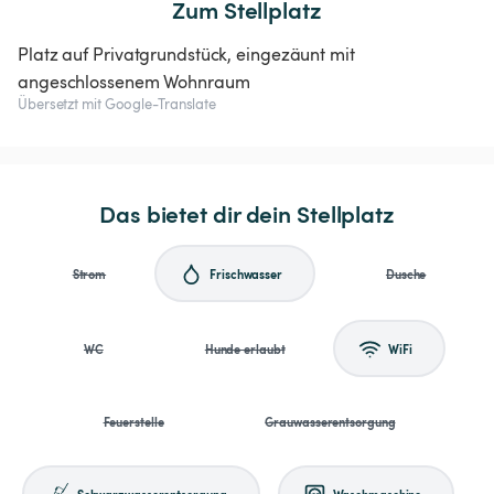
Zum Stellplatz
Platz auf Privatgrundstück, eingezäunt mit
angeschlossenem Wohnraum
Übersetzt mit Google-Translate
Das bietet dir dein Stellplatz
Strom
Frischwasser
Dusche
WC
Hunde erlaubt
WiFi
Feuerstelle
Grauwasserentsorgung
Schwarzwasserentsorgung
Waschmaschine