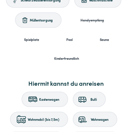
Müllentsorgung
Handyempfang
Spielplatz
Pool
Sauna
Kinderfreundlich
Hiermit kannst du anreisen
Kastenwagen
Bulli
Wohnmobil (bis 7,5m)
Wohnwagen