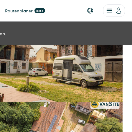
Routenplaner
Beta
en.