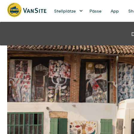
Stellplätze
Pässe
App
Sh
D