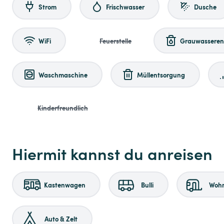
Strom
Frischwasser
Dusche
WiFi
Feuerstelle
Grauwasseren
Waschmaschine
Müllentsorgung
Kinderfreundlich
Hiermit kannst du anreisen
Kastenwagen
Bulli
Woh
Auto & Zelt