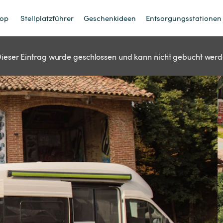
op
Stellplatzführer
Geschenkideen
Entsorgungsstationen
ieser Eintrag wurde geschlossen und kann nicht gebucht werd