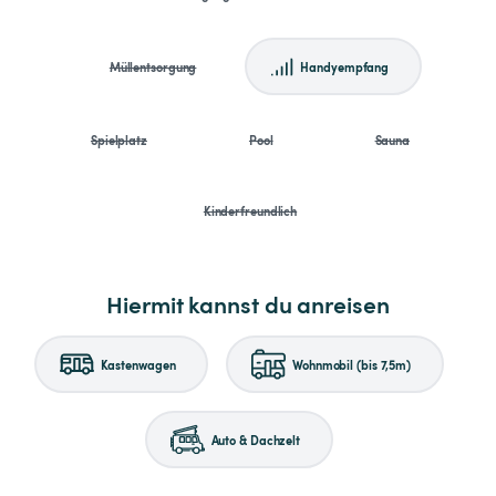
Müllentsorgung
Handyempfang
Spielplatz
Pool
Sauna
Kinderfreundlich
Hiermit kannst du anreisen
Kastenwagen
Wohnmobil (bis 7,5m)
Auto & Dachzelt