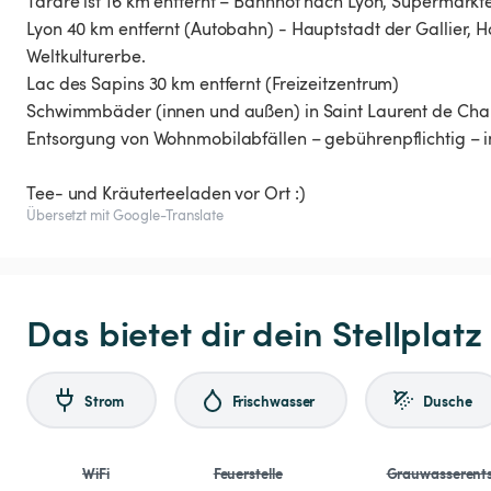
Tarare ist 16 km entfernt – Bahnhof nach Lyon, Supermärkte, 
Lyon 40 km entfernt (Autobahn) - Hauptstadt der Gallier, 
Weltkulturerbe.
Lac des Sapins 30 km entfernt (Freizeitzentrum)
Schwimmbäder (innen und außen) in Saint Laurent de Cham
Entsorgung von Wohnmobilabfällen – gebührenpflichtig – in
Tee- und Kräuterteeladen vor Ort :)
Übersetzt mit Google-Translate
Das bietet dir dein Stellplatz
Strom
Frischwasser
Dusche
WiFi
Feuerstelle
Grauwasserent