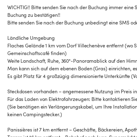
WICHTIG!! Bitte senden Sie nach der Buchung immer eine
Buchung zu bestätigen!!
Bitte senden Sie nach der Buchung unbedingt eine SMS o
Ländliche Umgebung
Flaches Gelände 1 km vom Dorf Villechenève entfernt (wo S
Gemeinschaftscafé finden)
Weite Landschaft, Ruhe, 360°-Panoramablick auf den Him
Man kann sich auf dem ebenen Boden (Gras) einrichten, es
Es gibt Platz für 4 großzügig dimensionierte Unterkünfte 
Steckdosen vorhanden – angemessene Nutzung im Preis in
Für das Laden von Elektrofahrzeugen: Bitte kontaktieren Sie
(Sie benötigen ein Verlängerungskabel, um Ihre Installatio
keinen Campingstecker.)
Panissières ist 7 km entfernt – Geschäfte, Bäckereien, Apoth