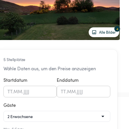
4
Alle Bilder
5 Stellplätze
Wähle Daten aus, um den Preise anzuzeigen
Startdatum
Enddatum
TT
.
MM
.
JJJJ
TT
.
MM
.
JJJJ
Gäste