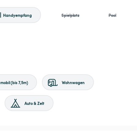
Handyempfang
Spielplatz
Pool
obil (bis 7,5m)
Wohnwagen
Auto & Zelt