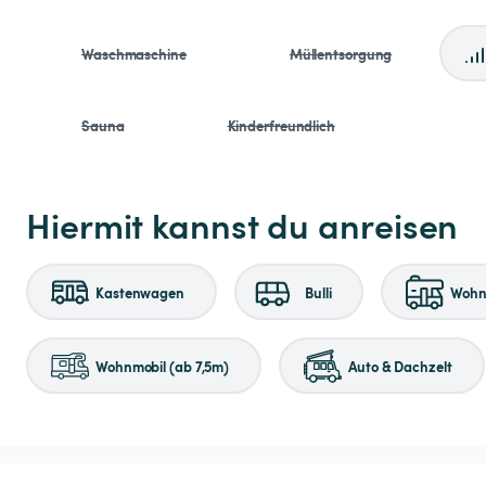
Waschmaschine
Müllentsorgung
Sauna
Kinderfreundlich
Hiermit kannst du anreisen
Kastenwagen
Bulli
Wohnm
Wohnmobil (ab 7,5m)
Auto & Dachzelt