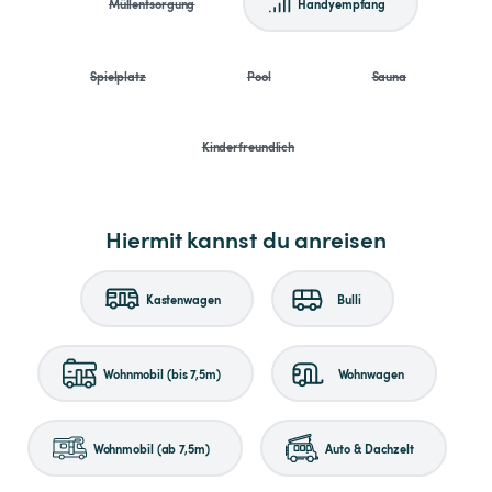
Müllentsorgung
Handyempfang
Spielplatz
Pool
Sauna
Kinderfreundlich
Hiermit kannst du anreisen
Kastenwagen
Bulli
Wohnmobil (bis 7,5m)
Wohnwagen
Wohnmobil (ab 7,5m)
Auto & Dachzelt