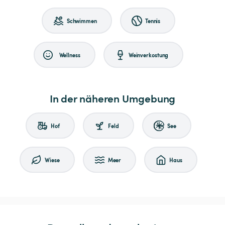
Schwimmen
Tennis
Wellness
Weinverkostung
In der näheren Umgebung
Hof
Feld
See
Wiese
Meer
Haus