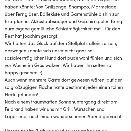
haben könnte: Von Grillzange, Shampoo, Marmelade 
über Ferngläser, Bällekiste und Gartenstühle bishin zur 
Bratpfanne, Akkustaubsauger und Geschirrspüler: Bringt 
eure eigene gemütliche Schlafmöglichkeit mit - für den 
Rest hat Joachim gesorgt! 

Wir hatten das Glück auf dem Stellplatz allein zu sein, 
deswegen konnte sich unser nicht ganz so 
sozialverträglicher Hund dort pudelwohl fühlen und sich 
vor Wonne im Gras wälzen. Wir haben ihn selten so 
happy gesehen! :) 

Auch wenn mehrere Gäste dort gewesen wären, auf der 
so großzügigen Fläche hätte bestimmt jeder einen tollen 
Fleck gefunden! 

Nach einem traumhaften Sonnenuntergang direkt am 
Feldrand haben wir uns mit Grill, Würstchen und 
Lagerfeuer noch einen wunderschönen Abend gemacht. 

Unsere zweite Buchung wird es schwer haben da 