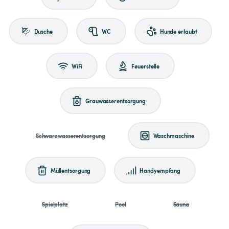
Dusche
WC
Hunde erlaubt
WiFi
Feuerstelle
Grauwasserentsorgung
Schwarzwasserentsorgung
Waschmaschine
Müllentsorgung
Handyempfang
Spielplatz
Pool
Sauna