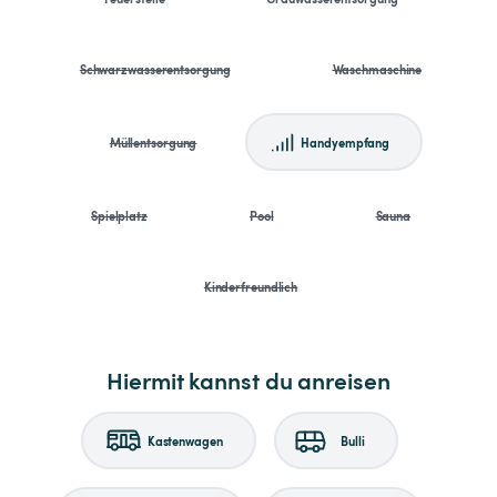
Schwarzwasserentsorgung
Waschmaschine
Müllentsorgung
Handyempfang
Spielplatz
Pool
Sauna
Kinderfreundlich
Hiermit kannst du anreisen
Kastenwagen
Bulli