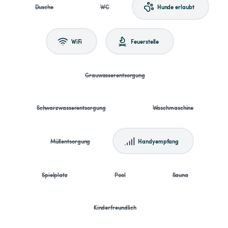
Dusche
WC
Hunde erlaubt
WiFi
Feuerstelle
Grauwasserentsorgung
Schwarzwasserentsorgung
Waschmaschine
Müllentsorgung
Handyempfang
Spielplatz
Pool
Sauna
Kinderfreundlich