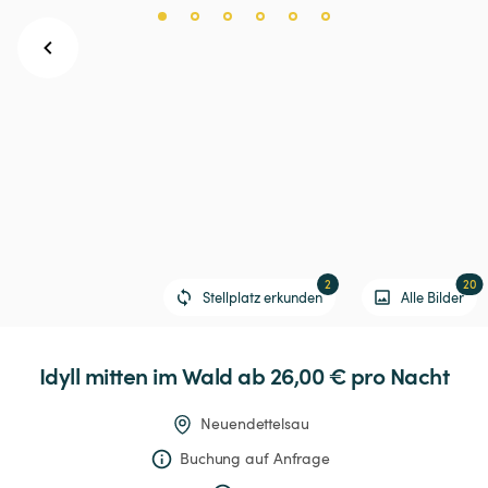
2
20
Stellplatz erkunden
Alle Bilder
Idyll
mitten
im
Wald
 ab 26,00 € 
pro Nacht
Neuendettelsau
Buchung auf Anfrage