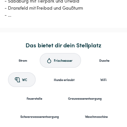
- Sababurg mit Tierpark und Urwald
- Dransfeld mit Freibad und Gaußturm
Das bietet dir dein Stellplatz
Strom
Frischwasser
Dusche
WC
Hunde erlaubt
WiFi
Feuerstelle
Grauwasserentsorgung
Schwarzwasserentsorgung
Waschmaschine