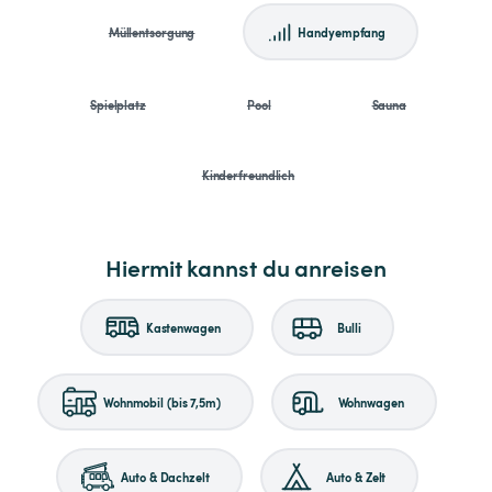
Müllentsorgung
Handyempfang
Spielplatz
Pool
Sauna
Kinderfreundlich
Hiermit kannst du anreisen
Kastenwagen
Bulli
Wohnmobil (bis 7,5m)
Wohnwagen
Auto & Dachzelt
Auto & Zelt