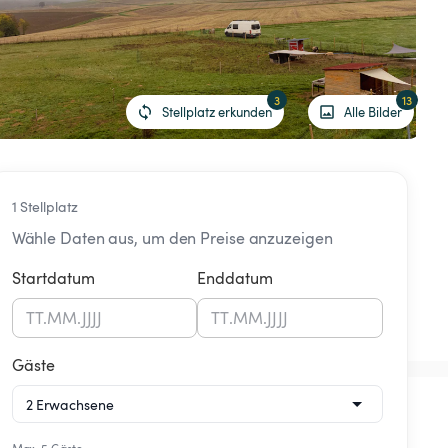
3
13
Stellplatz erkunden
Alle Bilder
1 Stellplatz
Wähle Daten aus, um den Preise anzuzeigen
Startdatum
Enddatum
TT
.
MM
.
JJJJ
TT
.
MM
.
JJJJ
Gäste