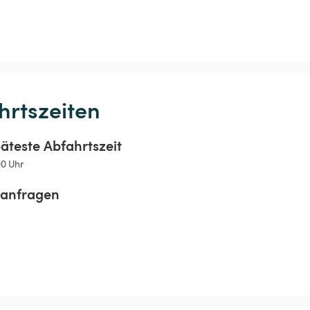
hrtszeiten
äteste Abfahrtszeit
00 Uhr
sanfragen