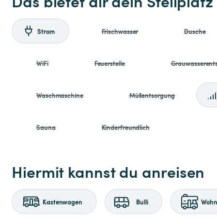
Das bietet dir dein Stellplatz
Strom
Frischwasser
Dusche
WiFi
Feuerstelle
Grauwasserent
Waschmaschine
Müllentsorgung
Sauna
Kinderfreundlich
Hiermit kannst du anreisen
Kastenwagen
Bulli
Wohnm