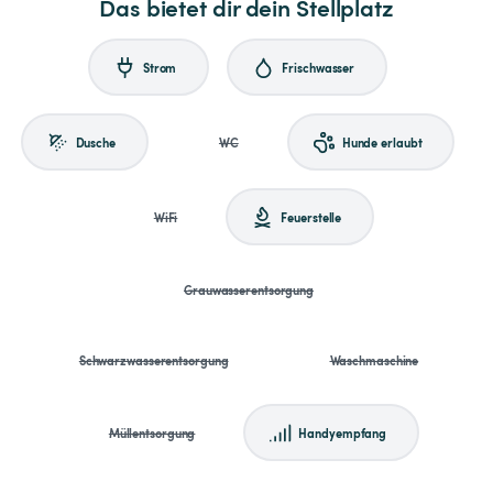
Das bietet dir dein Stellplatz
Strom
Frischwasser
Dusche
WC
Hunde erlaubt
WiFi
Feuerstelle
Grauwasserentsorgung
Schwarzwasserentsorgung
Waschmaschine
Müllentsorgung
Handyempfang