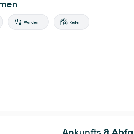
hmen
Wandern
Reiten
Ankunfts & Abfa