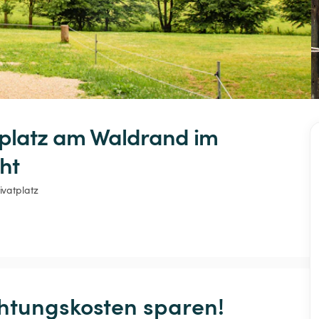
platz
am
Waldrand
im
ht
ivatplatz