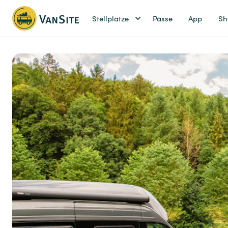
Stellplätze
Pässe
App
Sh