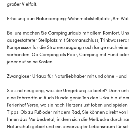
großer Vielfalt.
Erholung pur: Naturcamping-Wohnmobilstellplatz „Am Wa
Bei uns machen Sie Campingurlaub mit allem Komfort. Unse
ausgestatteter Stellplatz mit Stromanschluss, Trinkwasser
Kompressor für die Stromerzeugung noch lange nach einem N
vorhanden. Ob Camping als Paar, Camping mit Hund oder 
jeder auf seine Kosten.
Zwangloser Urlaub für Naturliebhaber mit und ohne Hund
Sie sind neugierig, was die Umgebung so bietet? Dann un
eine Fahrradtour. Auch Hunde genießen den Urlaub auf d
Ferienhof Verse, wo sie nach Herzenslust toben und spielen
Tipps. Ob zu Fuß oder mit dem Rad, Sie können direkt von I
Ihnen das Melbecketal, in dem sich die Melbecke durch sanf
Naturschutzgebiet und ein bevorzugter Lebensraum für sel