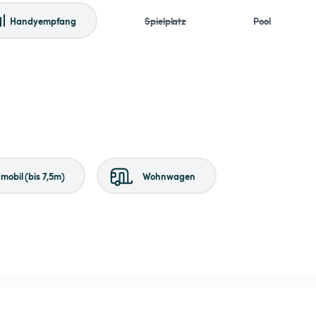
Handyempfang
Spielplatz
Pool
obil (bis 7,5m)
Wohnwagen